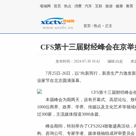
项城网
|
首页
|
热点
|
消费
|
汽车
|
互联
|
旅游
|
健康
|
教育
|
首页
>
热点
> 正文
CFS第十三届财经峰会在京举
发布时间：2024-07-30 10:42
编辑:白起
来
7月25日-26日，以“向新而行，新质生产力激发新活力
业家节在北京圆满落幕。
本届峰会为期两天，设有开幕式、高层论坛、致
1000位商界、政界、学界、传媒以及文化艺术等领
过300家，主流媒体报道3000余篇。
峰会期间，特别举办了CFS2024致敬盛典活动
构、咨询公司、专家学者、媒体领袖组成评审委员会