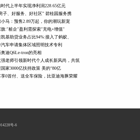
时代上半年实现净利润228.65亿元
好房子、好服务、好社区” 碧桂园服务携
小马：预售2.89万起，你的潮玩新宠
旗:"桩企"盈利需探索"充电+增值"
银凯基助贷业务占比94%:接入了蚂蚁、
特汽车申请集体区域照明技术专利
奥迪Q6Le-tron的亮相
竞强老师引领新时代个人成长新风尚，共筑
国家3000亿扶持政策 美的“80亿
车享0首付、送全车保险，比亚迪海豚荣耀
14228号-6