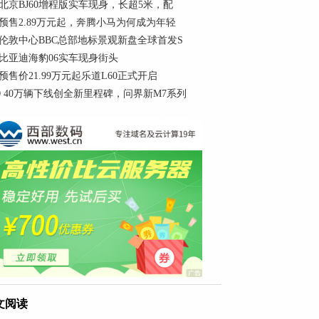
北京BJ60增程版实车现身，长超5米，配
预售2.89万元起，奔腾小马为何成为年轻
伦敦中心BBC总部地标景观新盘全球首发S
比亚迪海豹06实车现身街头
预售价21.99万元起乐道L60正式开启
0
40万辆下线创全新里程碑，问界新M7系列
文阅读