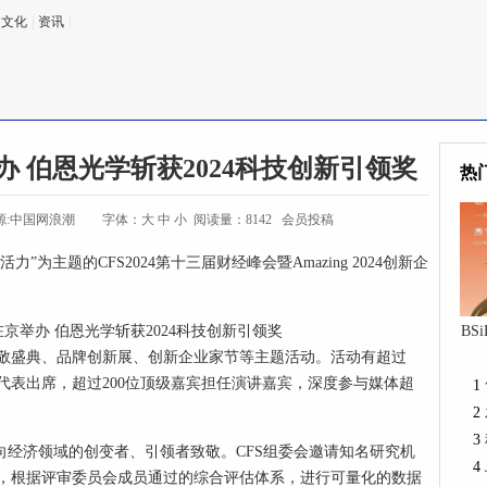
文化
|
资讯
|
办 伯恩光学斩获2024科技创新引领奖
热
源:中国网浪潮
字体：
大
中
小
阅读量：8142 会员投稿
”为主题的CFS2024第十三届财经峰会暨Amazing 2024创新企
BS
敬盛典、品牌创新展、创新企业家节等主题活动。活动有超过
域代表出席，超过200位顶级嘉宾担任演讲嘉宾，深度参与媒体超
1
2
3
，向经济领域的创变者、引领者致敬。CFS组委会邀请知名研究机
4
，根据评审委员会成员通过的综合评估体系，进行可量化的数据