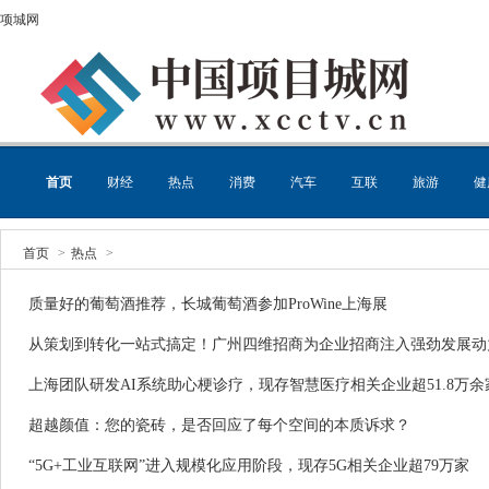
项城网
首页
财经
热点
消费
汽车
互联
旅游
健
首页
>
热点
>
质量好的葡萄酒推荐，长城葡萄酒参加ProWine上海展
从策划到转化一站式搞定！广州四维招商为企业招商注入强劲发展动
上海团队研发AI系统助心梗诊疗，现存智慧医疗相关企业超51.8万余
超越颜值：您的瓷砖，是否回应了每个空间的本质诉求？
“5G+工业互联网”进入规模化应用阶段，现存5G相关企业超79万家