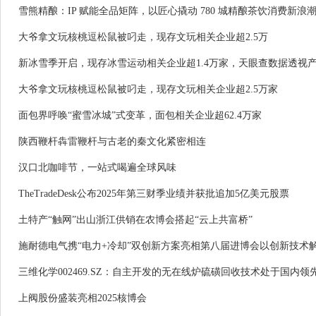
雪熊精酿：IP 赋能全品矩阵，以匠心撬动 780 城精酿茶饮消费新浪
大爷拿文玩核桃逗松鼠被叼走，现存文玩相关企业超2.5万
新冰雪季开启，现存冰雪运动相关企业超1.4万家，天眼查数据透视
大爷拿文玩核桃逗松鼠被叼走，现存文玩相关企业超2.5万家
面包界呼唤“蜜雪冰城”式变革，面包相关企业超62.4万家
陕西鞭杆犇雷鞭杆与古老的秦文化紧密相连
汉口北咖啡节，一站式喝遍全球风味
TheTradeDesk公布2025年第三财季业绩并获批追加5亿美元股票
土特产“触网”出山浙江供销在农博会搭起“云上共富桥”
施耐德电气携“电力+冷却”双创新方案亮相第八届进博会以创新技术
三维化学002469.SZ：自主开发的无在线炉硫磺回收技术处于国内领
上阀股份盛装亮相2025核博会