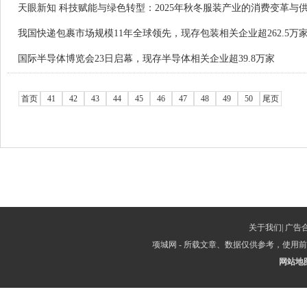
天眼新知 科技赋能与绿色转型：2025年秋冬服装产业的消费变革与
我国快递包裹市场规模11年全球领先，现存包装相关企业超262.5万
国际半导体博览会23日启幕，现存半导体相关企业超39.8万家
首页
41
42
43
44
45
46
47
48
49
50
尾页
关于我们
|
广告
项城网 - 所载文章、数据仅供参考，使
网站地